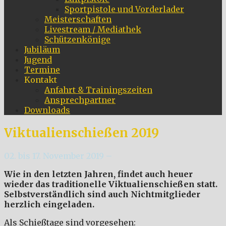
Sportpistole und Vorderlader
Meisterschaften
Livestream / Mediathek
Schützenkönige
Jubiläum
Jugend
Termine
Kontakt
Anfahrt & Trainingszeiten
Ansprechpartner
Downloads
Viktualienschießen 2019
02. bis 17. November 2019 –
Wie in den letzten Jahren, findet auch heuer
wieder das traditionelle Viktualienschießen statt.
Selbstverständlich sind auch Nichtmitglieder
herzlich eingeladen.
Als Schießtage sind vorgesehen: