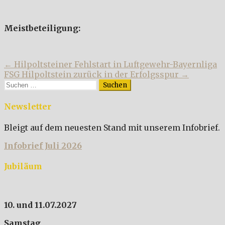
Meistbeteiligung:
Beitragsnavigation
← Hilpoltsteiner Fehlstart in Luftgewehr-Bayernliga
FSG Hilpoltstein zurück in der Erfolgsspur →
Suchen
nach:
Newsletter
Bleigt auf dem neuesten Stand mit unserem Infobrief.
Infobrief Juli 2026
Jubiläum
10. und 11.07.2027
Samstag