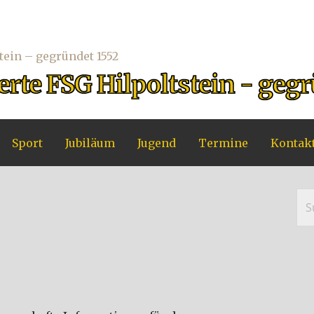
erte FSG Hilpoltstein - geg
Sport
Jubiläum
Jugend
Termine
Kontak
Su
na