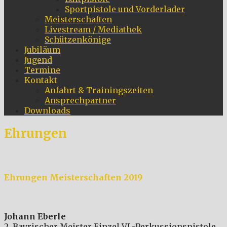
Sportpistole und Vorderlader
Meisterschaften
Livestream / Mediathek
Schützenkönige
Jubiläum
Jugend
Termine
Kontakt
Anfahrt & Trainingszeiten
Ansprechpartner
Downloads
Ehrungen
Ehrungen Meisterschaften 2019
Johann Eberle
2. Bayrischer Meister Einzel VL-Perkussionspistole