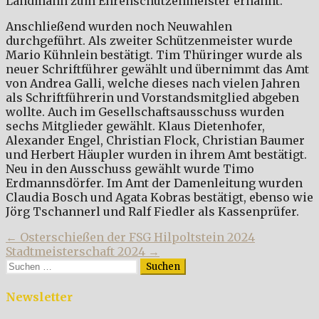
Landmann zum Ehrenschützenmeister ernannt.
Anschließend wurden noch Neuwahlen
durchgeführt. Als zweiter Schützenmeister wurde
Mario Kühnlein bestätigt. Tim Thüringer wurde als
neuer Schriftführer gewählt und übernimmt das Amt
von Andrea Galli, welche dieses nach vielen Jahren
als Schriftführerin und Vorstandsmitglied abgeben
wollte. Auch im Gesellschaftsausschuss wurden
sechs Mitglieder gewählt. Klaus Dietenhofer,
Alexander Engel, Christian Flock, Christian Baumer
und Herbert Häupler wurden in ihrem Amt bestätigt.
Neu in den Ausschuss gewählt wurde Timo
Erdmannsdörfer. Im Amt der Damenleitung wurden
Claudia Bosch und Agata Kobras bestätigt, ebenso wie
Jörg Tschannerl und Ralf Fiedler als Kassenprüfer.
Beitragsnavigation
← Osterschießen der FSG Hilpoltstein 2024
Stadtmeisterschaft 2024 →
Suchen
nach:
Newsletter