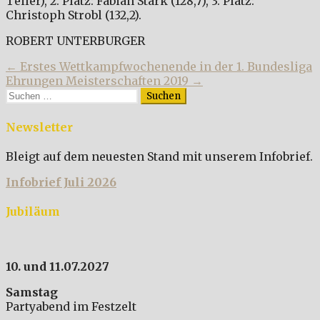
Teiler), 2. Platz: Fabian Stark (128,7), 3. Platz:
Christoph Strobl (132,2).
ROBERT UNTERBURGER
Beitragsnavigation
← Erstes Wettkampfwochenende in der 1. Bundesliga
Ehrungen Meisterschaften 2019 →
Suchen
nach:
Newsletter
Bleigt auf dem neuesten Stand mit unserem Infobrief.
Infobrief Juli 2026
Jubiläum
10. und 11.07.2027
Samstag
Partyabend im Festzelt