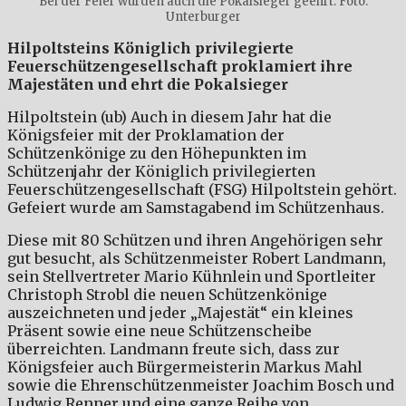
Bei der Feier wurden auch die Pokalsieger geehrt. Foto:
Unterburger
Hilpoltsteins Königlich privilegierte
Feuerschützengesellschaft proklamiert ihre
Majestäten und ehrt die Pokalsieger
Hilpoltstein (ub) Auch in diesem Jahr hat die
Königsfeier mit der Proklamation der
Schützenkönige zu den Höhepunkten im
Schützenjahr der Königlich privilegierten
Feuerschützengesellschaft (FSG) Hilpoltstein gehört.
Gefeiert wurde am Samstagabend im Schützenhaus.
Diese mit 80 Schützen und ihren Angehörigen sehr
gut besucht, als Schützenmeister Robert Landmann,
sein Stellvertreter Mario Kühnlein und Sportleiter
Christoph Strobl die neuen Schützenkönige
auszeichneten und jeder „Majestät“ ein kleines
Präsent sowie eine neue Schützenscheibe
überreichten. Landmann freute sich, dass zur
Königsfeier auch Bürgermeisterin Markus Mahl
sowie die Ehrenschützenmeister Joachim Bosch und
Ludwig Renner und eine ganze Reihe von