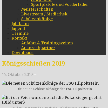
Sportpistole und Vorderlader
Meisterschaften
Livestream / Mediathek
Schützenkönige
Jubiläum
Jugend
Termine
Kontakt
Anfahrt & Trainingszeiten
Ansprechpartner
Downloads
Königsschießen 2019
16. Oktober 2019
–
Die neuen Schützenkönige der FSG Hilpoltstein